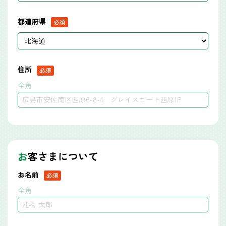
都道府県
住所
全角
お
客さまについて
お名前
全角