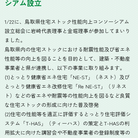
シアム設立
1/22に、鳥取県住宅ストック性能向上コンソーシアム
設立総会に岩崎代表理事と金堀理事が参加してまいり
ました。
鳥取県内の住宅ストックにおける耐震性能及び省エネ
性能等の向上を図ることを目的として、建築・不動産
事業者と県が連携し、以下の事業に取り組みます。
(1)とっとり健康省エネ住宅「NE-ST」（ネスト）及び
とっとり健康省エネ改修住宅「Re NE-ST」（リネス
ト）などの省エネや耐震等の性能向上を図るなど良質
な住宅ストックの形成に向けた普及啓発
(2)住宅の性能等を適正に評価するとっとり住宅評価シ
ステム「T-HAS」（ティーハス）の策定とT-HASの利
用拡大に向けた講習会や不動産事業者の登録制度等の